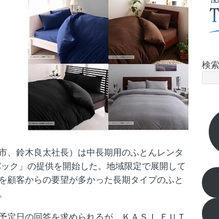
検
市、鈴木良太社長）は中長期用のふとんレンタ
パック」の提供を開始した。地域限定で展開して
を顧客からの要望が多かった長期タイプのふと
。
予定日の回答を求められるが、ＫＡＳＩ ＦＵＴ