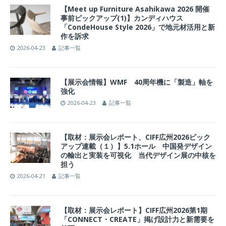
【Meet up Furniture Asahikawa 2026 開催
事前ピックアップ(1)】カンディハウス
「CondeHouse Style 2026」で地元材活用と新
作を訴求
2026-04-23
記事一覧
【展示会情報】WMF 40周年機に「製造」軸を
強化
2026-04-23
記事一覧
【取材：展示会レポート、CIFF広州2026ピック
アップ連載（１）】5.1ホール 中国発デザイン
の輸出と実装を可視化 当代デザイン展の中核を
担う
2026-04-21
記事一覧
【取材：展示会レポート】CIFF広州2026第1期
「CONNECT・CREATE」掲げ設計力と新需要を