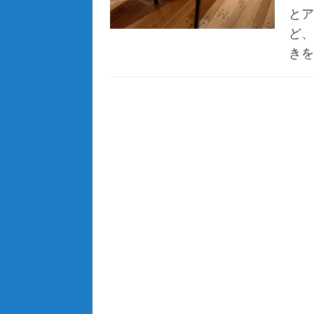
とア
ど、
きを