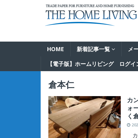
HOME
新着記事一覧
メ
【電子版】ホームリビング ログイ
倉本仁
カン
ォ
く
202
カ