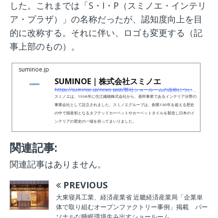
した。これまでは「S・I・P（スミノエ・インテリ
ア・プラザ）」の名称だったが、認知度向上を目
的に改称する。それに伴い、ロゴも変更する（記
事上部のもの）。
suminoe.jp
SUMINOE｜株式会社スミノエ
https://suminoe.jp/news_post/弊社ショールームの改称についてお知らせ/
スミノエは、1998年に住江織物株式会社から、基幹事業であるインテリア分野の
事業会社として設立されました。スミノエグループは、創業130年を超える歴史
の中で国産初となるタフテッドカーペットやカーペットタイルを製造し日本のイ
ンテリアの歴史の一端を担ってまいりました。
関連記事:
関連記事はありません。
PREVIOUS
大東寝具工業、経済産業省 近畿経済産業局「企業単
体で取り組むオープンファクトリー事例」掲載 パー
ソナルな睡眠環境生み出すショールーム