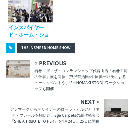
インスパイヤー
ド・ホーム・ショ
ー開催 2024年3月
THE INSPIRED HOME SHOW
17日～19日／マコ
ーミックプレイ
PREVIOUS
ス -THE
INSPIRED HOME
石巻工房 ザ・コンランショップ代官山店「石巻工房
の仕事」展を開催 芦沢啓治氏×中原慎一郎氏による
SHOW-
トークイベントや、ISHINOMAKI STOOL ワークショ
ップも開催
NEXT
デンマークからデザイナーのローラ・ビルデとリネ
ア・ブレールを招いた、Ege Carpetsの新作発表会
「SHE A TRIBUTE TO HER」を1月24日、25日に開催