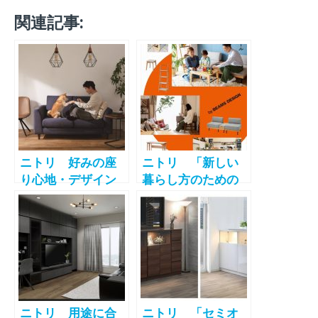
関連記事:
ニトリ 好みの座
ニトリ 「新しい
り心地・デザイン
暮らし方のための
を選べるカスタマ
ツール by BEAMS
イズファブリック
DESIGN」第2弾ア
ソファ「MS02」を
イテムのコンテン
販売開始
ツを公開
ニトリ 用途に合
ニトリ 「セミオ