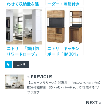
わせて収納量を選
ーダー・照明付き
べる壁面TVボード
ディスプレイ収
を発売
納」を販売開始
ニトリ 「間仕切
ニトリ キッチン
りワードローブ」
ボード「IM301」
を新発売 収納と
に高さ180cmの新
ニトリ
空間仕切りを両立
モデル追加 省ス
ペース需要に対応
PREVIOUS
【ニュースリリース】関家具 「RELAX FORM」公式
ECを本格稼働 3D・AR・バーチャルで“体感する”ソ
ファ選び
NEXT