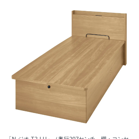
「N-ジオ T2-LU」（奥行207センチ、棚・コンセ