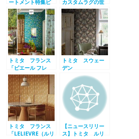
ートメント特集ピ
カスタムラグの世
ックアップ（4）】
界」をtomita
トミタ 透明感の
TOKYOで開催
あるシアーファブ
10/25～10/31
リックス
「BINDU（ビンド
ゥ）」
トミタ フランス
トミタ スウェー
「ピエール フレ
デン
ィ」新作壁紙・フ
「BORÅSTAPETE
ァブリックスコレ
R（ボラスタペータ
クション発売開始
ー）」から
「ICONS（アイコ
ンズ）」を発売開
始
トミタ フランス
【ニュースリリー
「LELIEVRE（ルリ
ス】トミタ ルリ