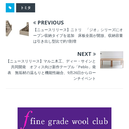
エーブル）」の新
エーブルのディレ
トミタ
作コレクション
クター、ヘクタ
「METROPOLIS（
ー・フォン・シュ
PREVIOUS
メトロポリス）」
レドールン氏来日
を発売開始
に合わせ秋の新作
【ニュースリリース】ニトリ 「ジオ」シリーズにオ
ープン収納タイプを追加 床板全面が開放、収納容量
を披露 東京・大
は引き出し型比で約1割増
阪でコントラクト
向け提案を強化
NEXT
【ニュースリリース】マルニ木工、ディー・サインと
共同開発 オフィス向け新作テーブル「Peblo」発
表 無垢材の温もりと機能性融合、9月26日からロー
ンチイベント