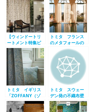
【ウィンドートリ
トミタ フランス
ートメント特集ピ
のメタフォールの
ックアップ（4）】
新作ファブリック
トミタ 透明感の
ス「LES
あるシアーファブ
BAINS（レ バ
リックス
ン）」の取り扱い
「BINDU（ビンド
開始
ゥ）」
トミタ イギリス
トミタ スウェー
「ZOFFANY（ゾ
デン発の不織布壁
ファニー）」や、
紙
フランスのマニュ
「GRAPHICS（グ