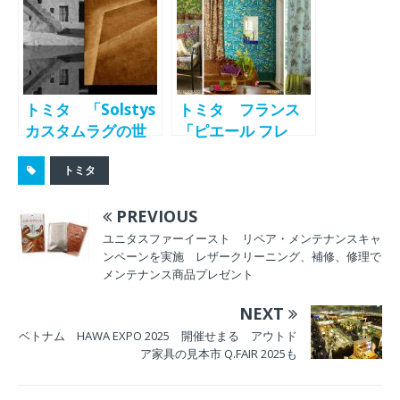
エル カノヴァスの
ラフィック
新作ファブリック
ス）」、フランス
スコレクションを
発のファブリック
取り扱い開始
スコレクション
「LA CROISIÈRE
トミタ 「Solstys
トミタ フランス
S’AMUSE（愉しい
カスタムラグの世
「ピエール フレ
クルーズ）」の取
界」をtomita
ィ」新作壁紙・フ
り扱い開始
トミタ
TOKYOで開催
ァブリックスコレ
10/25～10/31
クション発売開始
PREVIOUS
ユニタスファーイースト リペア・メンテナンスキャ
ンペーンを実施 レザークリーニング、補修、修理で
メンテナンス商品プレゼント
NEXT
ベトナム HAWA EXPO 2025 開催せまる アウトド
ア家具の見本市 Q.FAIR 2025も