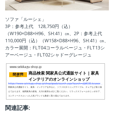
ソファ「ルーシェ」
3P：参考上代 128,750円（込）
（W190×D88×H96、SH:41）㎝、2P：参考上代
110,000円（込）（W158×D88×H96、SH:41）㎝、
カラー展開：FLT04コーラルベージュ・FLT13シ
アーベージュ・FLT02シャドーグレージュ
www.sekikagu-shop.jp
商品検索 関家具公式通販サイト | 家具
インテリアのオンラインショップ
https://www.sekikagu-shop.jp/shop/goods/search.aspx?search=x&#038;keyword=ファインレザーテックス&#038;search=search?utm_source=etc_link&#038;utm_medium=etclink&#038;utm_campaign=PR0530&#038;utm_content=PR0530&#038;openExternalBrowser=1
関家具公式通販サイト。家具・インテリアを中心に、ソファやダイニングテーブル、チェアなど取り揃
えております。福岡家具の産地、大川の家具をぜひご覧ください。リラックスフォームやニッポネア、
コンティークスといった人気ブランドも数多く取り揃えております。
関連記事: