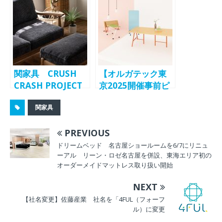
ズの新作第２弾を
ン 全国16店舗目
発表
の直営店
関家具 CRUSH
【オルガテック東
CRASH PROJECT
京2025開催事前ピ
ブランドのソファ
ックアップ(5)】関
関家具
シリーズにコーデ
家具 「min.」や
ュロイ新生地が登
「KOLO」ブラン
PREVIOUS
場
ドの提案
ドリームベッド 名古屋ショールームを6/7にリニュ
ーアル リーン・ロゼ名古屋を併設、東海エリア初の
オーダーメイドマットレス取り扱い開始
NEXT
【社名変更】佐藤産業 社名を「4FUL（フォーフ
ル）に変更