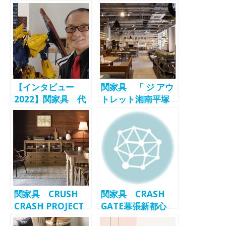
【インタビュー
関家具 「 ジ アウ
2022】関家具 代
トレット湘南平塚
表取締役社長 関
店」 4/28オープ
文彦 氏
ン -SEKI
FURNITURE-
関家具 CRUSH
関家具 CRASH
CRASH PROJECT
GATE幕張新都心
より和家具シリー
店 11月オープ