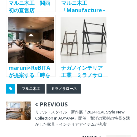
マルニ木工 関西
マルニ木工
初の直営店
「Manufacture -
「maruni
Allure of
osaka」6/20オー
Tradition-」開
プン 大阪・アー
催 Tradition家具
バンネット御堂筋
再構築の試み
ビル1階に
maruni×ReBITA
ナガノインテリア
が提案する「時を
工業 ミラノサロ
かける部屋」時の
ーネに2年連続出
マルニ木工
ミラノサローネ
経過を楽しみ、愛
展 ライブラリー
着をもって受け継
「CASTELLO (カス
PREVIOUS
げる住まい｜「東
テッロ)」やスツー
急ドエルプレステ
ル「COUPÈ (コッ
リアル・スタイル 新作展「2024 REAL Style New
Collection in AOYAMA」開催 和洋の素材の特長を活
ージ代々木公園」
ペ)」などを展開
かした家具・インテリアアイテムが充実
が竣工