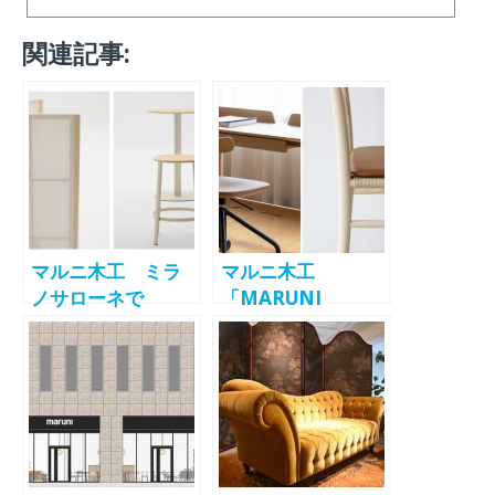
関連記事:
マルニ木工 ミラ
マルニ木工
ノサローネで
「MARUNI
MARUNI
COLLECTION
COLLECTION
2023 / AUTUMN
2025の新作発表へ
BY JASPER
MORRISON」
maruni tokyoで
10月19日～31日開
催