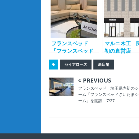
表 -SEI
OKUROJI
ARROWS-
TOKYO」 4
日に東京・日
に移転リニュ
ルオープン 
フランスベッド
マルニ木工 
木・真岡の大
「フランスベッド
初の直営店
ームインテリ
六本木ソファショ
「maruni
総代理店
セイアローズ
新店舗
ールーム」5/25オ
osaka」6/2
ープン 韓国の人
プン 大阪・
PREVIOUS
気ソファブランド
バンネット御
「JAKOMO（ジャ
ビル1階に
フランスベッド 埼玉県内初のシ
ーム「フランスベッドさいたまシ
コモ）」を導入
ーム」を開設 7/27