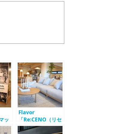
Flavor
コマッ
「Re:CENO（リセ
）
ノ）青山店」を東
T
京・青山のエクボ