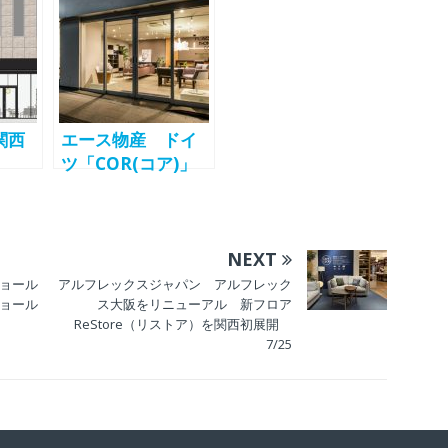
南青山ビル3階にオ
月20
ープン ナチュラ
比谷
ルとヴィンテージ
ーア
のコントラスト
栃
関西
エース物産 ドイ
瀧ホ
ツ「COR(コア)」
アが
ブランドをメイン
0オー
展示のショールー
アー
ム「FLACE
NEXT
堂筋
NOOK(フレイス
ヌーク)」を東京・
ョール
アルフレックスジャパン アルフレック
ョール
ス大阪をリニューアル 新フロア
九段にオープン
ReStore（リストア）を関西初展開
6/24
7/25