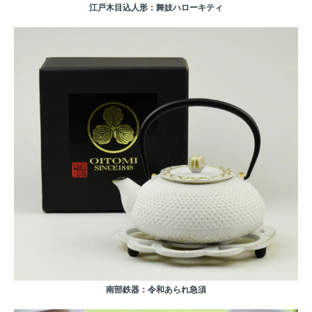
江戸木目込人形：舞妓ハローキティ
南部鉄器：令和あられ急須