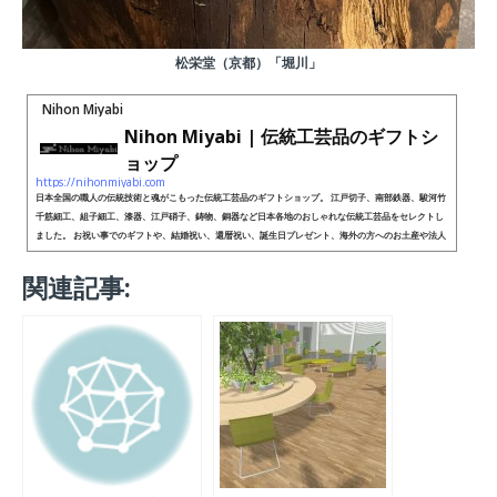
松栄堂（京都）「堀川」
Nihon Miyabi
Nihon Miyabi | 伝統工芸品のギフトシ
ョップ
https://nihonmiyabi.com
日本全国の職人の伝統技術と魂がこもった伝統工芸品のギフトショップ。 江戸切子、南部鉄器、駿河竹
千筋細工、組子細工、漆器、江戸硝子、鋳物、銅器など日本各地のおしゃれな伝統工芸品をセレクトし
ました。 お祝い事でのギフトや、結婚祝い、還暦祝い、誕生日プレゼント、海外の方へのお土産や法人
様の記念品にも最適な逸品が見つかります。日本の雅を手に入れて、生活を豊かにしてみてください。
関連記事: