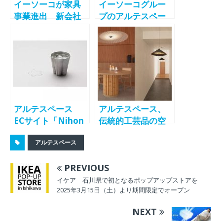
イーソーコが家具
イーソーコグルー
事業進出 新会社
プのアルテスペー
「アルテスペー
ス 家具のスペー
ス」に56％出資
スプランニング事
業でマスターリー
ス提案 倉庫リノ
ベ物件提案をワン
ストップに
アルテスペース
アルテスペース、
ECサイト「Nihon
伝統的工芸品の空
Miyabi」オープ
間・商品提案サー
アルテスペース
ン 伝統的工芸品
ビス「MIYABI」
や伝統的工芸品と
（みやび）の新サ
PREVIOUS
同様の技術・技法
ービスを開始
を有する職人の手
イケア 石川県で初となるポップアップストアを
2025年3月15日（土）より期間限定でオープン
仕事による工芸品
をセレクト
NEXT