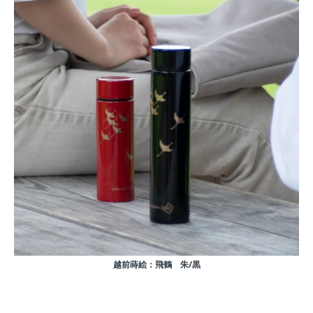
越前蒔絵：飛鶴 朱/黒