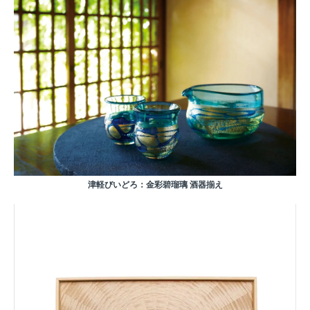
津軽びいどろ：金彩碧瑠璃 酒器揃え