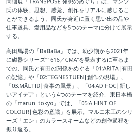
同個展「TRANSPOSE 発想のめぐり」は、マンツ
氏の体験、思想、感覚、創作をリアルに感じるこ
とができるよう、同氏が身近に置く思い出の品や
仕事道具、愛用品などを5つのテーマに分けて展示
する。
高田馬場の「BaBaBa」では、幼少期から2021年
に磁器シリーズ”1616／CMA”を発表するに至るま
での、同氏と有田の関係をめぐる「01:ARITA|有田
の記憶」や「02:TEGNESTUEN|創作の現場」、
「03:MÅLTID|食事の風景」、「04:AD HOC|新し
いアイデア」という4つのテーマを紹介。東日本橋
の「maruni tokyo」では、「05:A HINT OF
COLOUR|色彩の意識」を展示。マルニ木工のシリ
ーズ「エン」のカラースキームなどの創作過程を
振り返る。