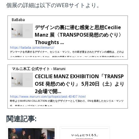
個展の詳細は以下のWEBサイトより。
BaBaba
デザインの裏に潜む感覚と思想Cecilie
Manz 展〈TRANSPOSE発想のめぐり〉
Thoughts ...
https://bababa.jp/ceciliemanz/
デンマークを代表するデザイナー、セシリエ・マンツ。その研ぎ澄まされたデザインの感性は、どのよ
うな体験をもとに生まれているのか。創作の背景を探るセシリエ・マンツ初となる国内の個展がまもな
く開催される。Cecilie Man
マルニ木工 公式サイト - Maruni
CECILIE MANZ EXHIBITION「TRANSP
OSE 発想のめぐり」 5月20日（土）より
2会場で開...
https://www.maruni.com/jp/topics/post-40407.html
昨年よりMARUNI COLLECTION の新たなデザイナーとして加わり、ENを発表したセシリエ・マンツ
氏。世界のトップブランドでも数々の ...
関連記事: