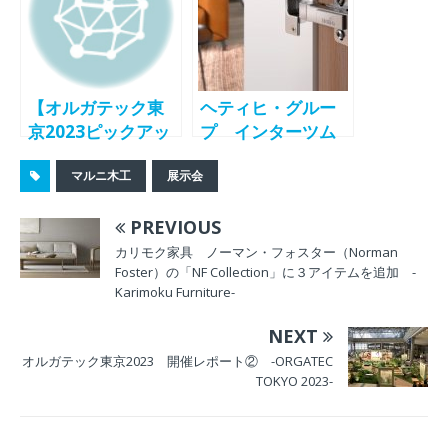
【オルガテック東
ヘティヒ・グルー
京2023ピックアッ
プ インターツム
プレポ⑤ スミノ
2023に出展 -
マルニ木工
展示会
エ】オフィス空間
Hettich-
をオーダーメイド
PREVIOUS
受注 ラグ・家
具・テキスタイル
カリモク家具 ノーマン・フォスター（Norman
Foster）の「NF Collection」に３アイテムを追加 -
で独自提案
Karimoku Furniture-
NEXT
オルガテック東京2023 開催レポート② -ORGATEC
TOKYO 2023-