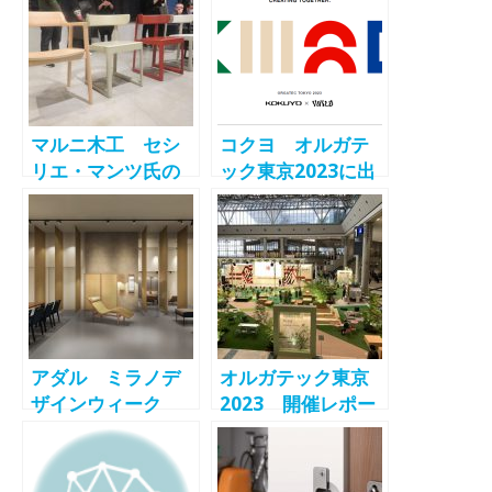
マルニ木工 セシ
コクヨ オルガテ
リエ・マンツ氏の
ック東京2023に出
「EN」シリーズ、
展 -KOKUYO-
深澤直人氏の
「HIROSHIMA」
シリーズの新アイ
テムを発表
「MARUNI
COLLECTION
アダル ミラノデ
オルガテック東京
2023」東京展
ザインウィーク
2023 開催レポー
2023に出展 -
ト① -ORGATEC
ADAL-
TOKYO 2023-