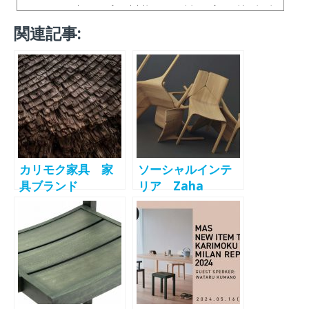
he 3-types of rounded objects are reminiscent of trees with various in
dividualities. They fit the body and can be used as an acupressure ma
関連記事:
ssage.
カリモク家具 家
ソーシャルインテ
具ブランド
リア Zaha
「Karimoku Case
Hadid
Study」を
Design×karimok
「Karimoku
uコラボレーション
Case」に名称変
コレクション
更 グローバルブ
「SEYUN」をサブ
ランドとしての認
スクライフで取扱
知拡大目指す
い開始