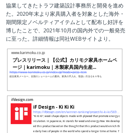
協業してきたトラフ建築設計事務所と開発を進め
た。2020年末より家具購入者を対象とした海外・
期間限定ノベルティアイテムとして配布し好評を
博したことで、2021年10月の国内外での一般発売
に至った。詳細情報は同社WEBサイトより。
www.karimoku.co.jp
プレスリリース｜【公式】カリモク家具ホームペ
ージ｜karimoku｜木製家具国内生産...
https://www.karimoku.co.jp/index.cgi?mode=press_item
総合家具メーカー。全国のショールームの案内。家具の手入れ、取扱い方法Ｑ＆Ａ等も
ifdesign.com
iF Design - Ki Ki Ki
https://ifdesign.com/en/winner-ranking/project/ki-ki-ki/569011
"Ki Ki Ki", wood-shape objects made with plywood that promote energy c
irculation. In Japanese, Ki stands for wood and energy flow. We develop
ed this product based on the thought that this product would enrich th
e daily lives of people in the world who spend a longer time at home. T