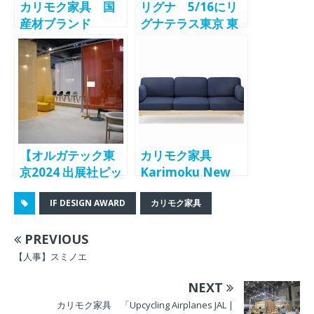
カリモク家具 国
リグナ 5/16にリ
産材ブランド
グナテラス東京 東
「MAS」に新色登
京店でトークイベ
場
ント「MAS NEW
ITEM TALK &
KARIMOKU
MILAN REPORT
2024」を開催 カ
リモク「MAS」シ
【オルガテック東
カリモク家具
リーズ、デザイン
京2024 出展社ピッ
Karimoku New
ディレクターの熊
クアップレポート
Standard（KNS
野亘氏が登壇
IF DESIGN AWARD
カリモク家具
(1)】カリモク家
）ブランドから新
具 「ORGATEC
製品を発表
PREVIOUS
TOKYO Award」
受賞、「なぜ、な
【人事】スミノエ
んでも作れるの
NEXT
か？」にフォーカ
ス
カリモク家具 「Upcycling Airplanes JAL |