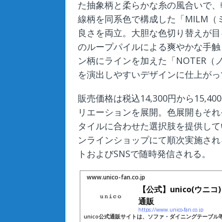
た抽象柄と柔らかな糸の風合いで、
線柄を同系色で構成した「MILM
良さを両立。大胆な色切り替えが目を
のループパイルによる爽やかな手触
ン柄にラインを加えた「NOTER
を演出しやすいデザインに仕上がっ
販売価格は税込14,300円から15
リエーションを展開。色展開もそれ
タイルに合わせた選択肢を提供してい
ンラインショップにて順次実施され
トおよびSNSで随時発信される。
www.unico-fan.co.jp
【公式】unico(ウニ
通販
https://www.unico-fan.co.jp
unico公式通販サイトは、ソファ・ダイニングテーブ