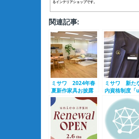
るインテリアショップです。
関連記事:
ミサワ 2024年春
ミサワ 新た
夏新作家具お披露
内資格制度「un
目会を開催
アドバイザー
「SOVI」
新設、ライフ
「NOLA」
イルに関する
「ARKIO」など
な知識と提案
unicoの新シリーズ
兼ね備えたプ
を発表 同社初の
材を評価