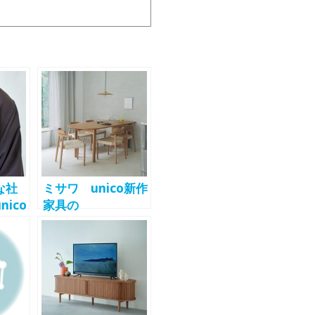
な社
ミサワ unico新作
ico
家具の
」を
「HILMA（ヒル
スタ
マ）」シリーズ、
高度
「CIRRO（シー
力を
ロ）」シリーズを
ロ人
発表