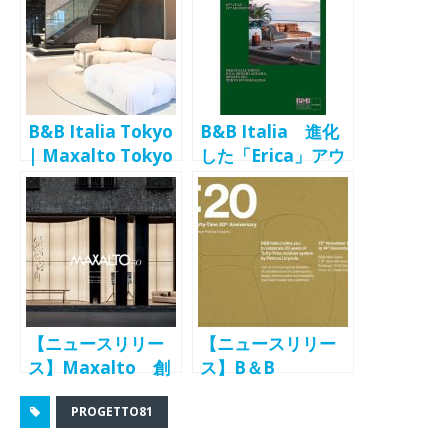
Osakaで4/21まで
ープン 11/30
B&B Italia Tokyo
B&B Italia 進化
| Maxalto Tokyo
した「Erica」アウ
がリローケーショ
トドアコレクショ
ンオープン 表参
ンを披露 東京、
道・骨董通り沿い
大阪で新作展開催
に
【ニュースリリー
【ニュースリリー
ス】Maxalto 創
ス】B＆B
立50周年で世界限
Italia「Tufty–
PROGETTO81
定50台の特別モデ
Time」20周年記念
ルを展示販売 南
モデル、大阪で先