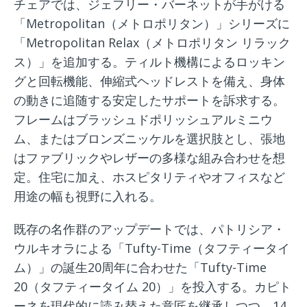
チェアでは、ジェフリー・バーネットが手がける
「Metropolitan（メトロポリタン）」シリーズに
「Metropolitan Relax（メトロポリタン リラック
ス）」を追加する。ティルト機構によるロッキン
グと回転機能、伸縮式ヘッドレストを備え、身体
の動きに追随する安定したサポートを訴求する。
フレームはブラッシュドポリッシュアルミニウ
ム、またはブロンズニッケルを選択肢とし、張地
はファブリックやレザーの多様な組み合わせを想
定。住宅に加え、ホスピタリティやオフィスなど
用途の幅も視野に入れる。
既存の名作群のアップデートでは、パトリシア・
ウルキオラによる「Tufty-Time（タフティータイ
ム）」の誕生20周年に合わせた「Tufty-Time
20（タフティータイム 20）」を投入する。カピト
ーネを現代的に読み替えた意匠を継承しつつ、14