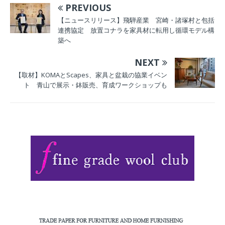
PREVIOUS
青山のMaxalto
行特別展示 カー
Tokyoで「Lilum
ブモジュールと循
【ニュースリリース】飛騨産業 宮崎・諸塚村と包括
連携協定 放置コナラを家具材に転用し循環モデル構
50」「Pathos
環設計で進化
築へ
50」を発表
NEXT
【取材】KOMAとScapes、家具と盆栽の協業イベン
ト 青山で展示・鉢販売、育成ワークショップも