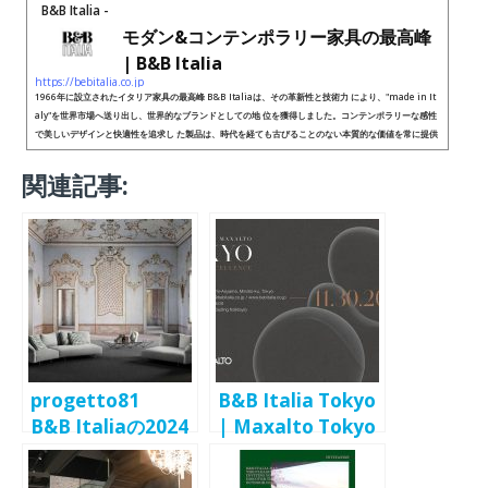
B&B Italia -
モダン&コンテンポラリー家具の最高峰
| B&B Italia
https://bebitalia.co.jp
1966年に設立されたイタリア家具の最高峰 B&B Italiaは、その革新性と技術力 により、"made in It
aly"を世界市場へ送り出し、世界的なブランドとしての地 位を獲得しました。コンテンポラリーな感性
で美しいデザインと快適性を追求し た製品は、時代を経ても古びることのない本質的な価値を常に提供
し、世界中の ラグジュアリーな家具愛好家に選ばれています。
関連記事:
progetto81
B&B Italia Tokyo
B&B Italiaの2024
| Maxalto Tokyo
年新作展示を開
が表参道エリアに
始 B&B Italia
リロケーションオ