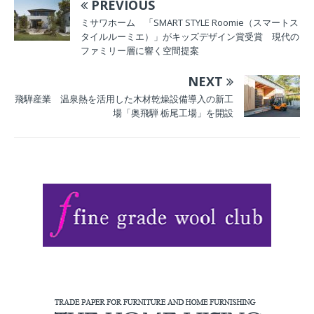
PREVIOUS
」や、発売前の新
作家具9シリーズを
ミサワホーム 「SMART STYLE Roomie（スマートス
タイルルーミエ）」がキッズデザイン賞受賞 現代の
展示
ファミリー層に響く空間提案
NEXT
飛騨産業 温泉熱を活用した木材乾燥設備導入の新工
場「奥飛騨 栃尾工場」を開設