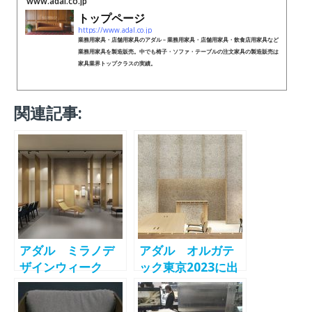
www.adal.co.jp
トップページ
https://www.adal.co.jp
業務用家具・店舗用家具のアダル – 業務用家具・店舗用家具・飲食店用家具など
業務用家具を製造販売。中でも椅子・ソファ・テーブルの注文家具の製造販売は
家具業界トップクラスの実績。
関連記事:
アダル ミラノデ
アダル オルガテ
ザインウィーク
ック東京2023に出
2023に出展 -
展 -ADAL-
ADAL-