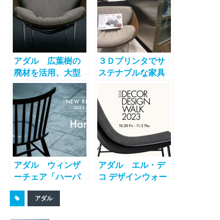
アダル 広葉樹の
３Ｄプリンタでサ
廃材を活用、大型
ステナブルな家具
３Dプリンターで名
製作 「次世代３
作家具を復刻 -
Ｄプリンタ展」の
ADAL-
リコージャパンブ
ースで、アダルの
「リンクラウンジ
2.0」等が公開
アダル ウィンザ
アダル エル・デ
ーチェア「ハーパ
コ デザインウォー
ー」を9月1日より
ク2023でサステナ
アダル
販売開始
ブルブランド「
Look into Nature