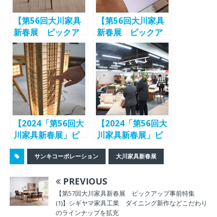
ップ
案
【第56回大川家具
【第56回大川家具
新春展 ピックア
新春展 ピックア
ップ事前特集(7)】
ップ事前特集
シキファニチア
(15)】リビンズ
「ナスビ」「ワー
現場の作業効率を
プ」などこだわり
高める商品データ
のチェアーをライ
ベースシステム
ンナップ
【2024「第56回大
【2024「第56回大
川家具新春展」ピ
川家具新春展」ピ
ックアップ⑤】シ
ックアップ⑧】
サンキコーポレーション
大川家具新春展
ギヤマ家具工業
AKASE ペーパー
伝統工芸の「組
コードチェアや、
PREVIOUS
子」の技術を活か
リクライナーなど
す「優雅」「風
の新カテゴリ製品
【第57回大川家具新春展 ピックアップ事前特集
(1)】シギヤマ家具工業 ダイニング新作などこだわり
雅」などの新シリ
も
のラインナップを拡充
ーズ コントラク