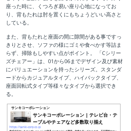
座った時に、くつろぎ易い座り心地になってお
り、背もたれは肘を置くにもちょうどいい高さと
している。
また、背もたれと座面の間に隙間がある事ですっ
きりとさせ、ソファの様にゴミや食べかす等詰ま
らず、掃除もしやすい点がポイント。 「Cシリー
ズチェアー」は、01から06までデザイン及び素材
にバリュエーションを持ったシリーズ。スタンダ
ードからカジュアルタイプ、ハイバックタイプ、
座面回転式タイプ等様々なタイプから選択でき
る。
サンキコーポレーション
サンキコーポレーション | テレビ台・テ
ーブルやチェアなど多数取り揃え
https://sanki-corp.co.jp
株式会社サンキコーポレーションは家具メーカーとして製造・卸売を行っております。石目調柄やマッ