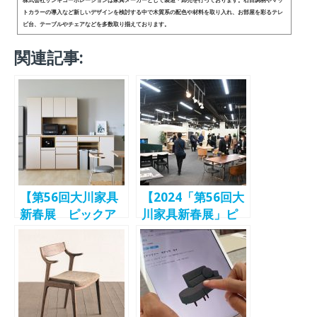
トカラーの導入など新しいデザインを検討する中で木質系の配色や材料を取り入れ、お部屋を彩るテレ
ビ台、テーブルやチェアなどを多数取り揃えております。
関連記事:
【第56回大川家具
【2024「第56回大
新春展 ピックア
川家具新春展」ピ
ップ事前特集(2)】
ックアップ⑥】サ
サンキコーポレー
ンキコーポレーシ
ション リビング
ョン 電動ソファ
／ダイニング、ベ
「ウルスラ」など
ッドルームを中心
若年・ファミリー
に多彩なラインナ
層へ向けた製品提