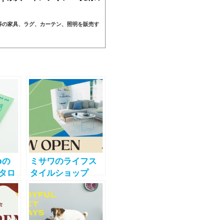
ル等の家具、ラグ、カーテン、照明を販売す
oの
ミサワのライフス
カタロ
タイルショップ
を刷
「unico」が新潟初
月2日
出店 CoCoLo新潟
料配
に4月25日オープン