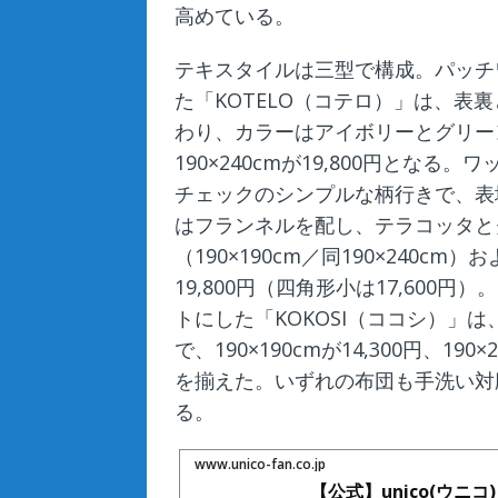
高めている。
テキスタイルは三型で構成。パッチ
た「KOTELO（コテロ）」は、表
わり、カラーはアイボリーとグリーンを展
190×240cmが19,800円とな
チェックのシンプルな柄行きで、表
はフランネルを配し、テラコッタと
（190×190cm／同190×240c
19,800円（四角形小は17,60
トにした「KOKOSI（ココシ）」
で、190×190cmが14,300円、1
を揃えた。いずれの布団も手洗い対
る。
www.unico-fan.co.jp
【公式】unico(ウニ