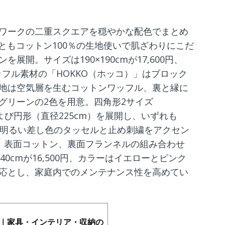
ワークの二重スクエアを穏やかな配色でまとめ
裏ともコットン100％の生地使いで肌ざわりにこだ
開。サイズは190×190cmが17,600円、
る。ワッフル素材の「HOKKO（ホッコ）」はブロック
地は空気層を生むコットンワッフル、裏と縁に
グリーンの2色を用意。四角形2サイズ
m）および円形（直径225cm）を展開し、いずれも
0円）。明るい差し色のタッセルと止め刺繍をアクセン
は、表面コットン、裏面フランネルの組み合わせ
90×240cmが16,500円、カラーはイエローとピンク
応とし、家庭内でのメンテナンス性を高めてい
コ)｜家具・インテリア・収納の