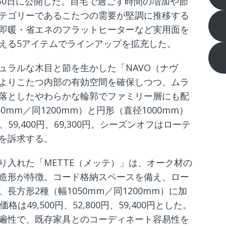
月30日に公開した。自宅で過ごす時間の増加や節
テゴリーであるこたつの需要が堅調に推移する
即暖・省エネのフラットヒーターなど実用面を
える5アイテムでラインアップを拡充した。
ュラルな木目と節を生かした「NAVO（ナヴ
よりこたつ内部の有効空間を確保しつつ、ムラ
落としたやわらかな輪郭でファミリー層にも配
0mm／同1200mm）と円形（直径1000mm）
59,400円、69,300円。シーズンオフはローテ
を訴求する。
り入れた「METTE（メッテ）」は、オーク材の
造形が特徴。コード格納スペースを備え、ロー
方形2種（幅1050mm／同1200mm）に加
は49,500円、52,800円、59,400円とした。
遍性で、既存家具とのコーディネート容易性を