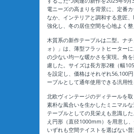
するこたつ関連の新作を2025年9
電ニーズの高まりを背景に、定番カ
なか、インテリアと調和する意匠、
強化し、冬の居住空間を心地よく整
木質系の新作テーブルは二型。ナチ
ォ）」は、薄型フラットヒーターに
の少ない均一な暖かさを実現。角を
慮した。サイズは長方形2種（幅105
を設定し、価格はそれぞれ56,100円、
ーブルとして通年使用できる汎用性
北欧ヴィンテージのディテールを取
素朴な風合いを生かしたミニマルな
テーブルとしての見栄えも意識した。長
え円形（直径1000mm）を用意し、価格
いずれも空間テイストを選ばない普