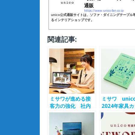
通販
https://www.unico-fan.co.jp
unico公式通販サイトは、ソファ・ダイニングテーブ
るインテリアショップです。
関連記事:
ミサワが進める接
ミサワ unic
客力の強化 社内
2024年家具
独自の「unicoアド
グ デザイン
バイザー」制度、
新し2024年2
資格保有者拡大中
より店頭で無
布開始