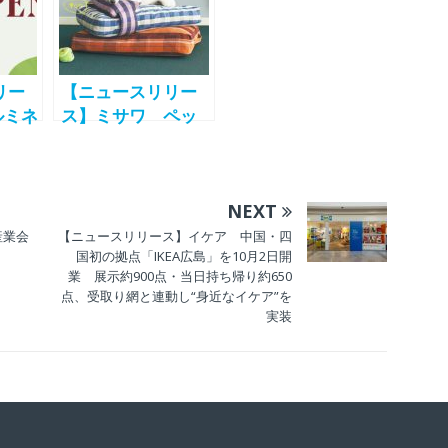
リー
【ニュースリリー
ルミネ
ス】ミサワ ペッ
最大
ト向け新作を10月3
業
日発売 厚手生地
者に
のベッドと高台付
NEXT
たラ
きボウルを展開
提
 産業会
【ニュースリリース】イケア 中国・四
国初の拠点「IKEA広島」を10月2日開
業 展示約900点・当日持ち帰り約650
点、受取り網と連動し“身近なイケア”を
実装