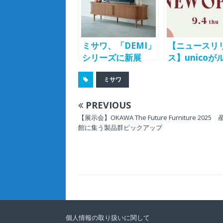
ミサワ、「DEMI」
【ニュースリ
シリーズに新展
ス】unicoが
開 蛇腹扉が特徴
有楽町に都内
ミサワ
のTVボードを7月
級の新店舗開
15日より発売
へ 都市生活
PREVIOUS
向け洗練され
イフスタイル
【展示会】OKAWA The Future Furniture 2025
館に集う製品群ピックアップ
案 9/4
個人情報の取り扱いに関して