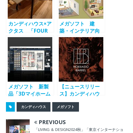
ア）」内にカンデ
品化へ
ィハウスショップ
をオープン -
カンディハウス×ア
メガソフト 建
CondeHouse-
クタス 「FOUR
築・インテリア向
DESK（フォーデス
け3Dソフトに「イ
ク）」を発表
ンテリアデコレー
「FOURチェア」に
ション機能」を追
続く倉本仁氏デザ
加 プレゼン資料作
インの新製品
成時間短縮にも貢
献
メガソフト 新製
【ニュースリリー
品「3Dマイホーム
ス】カンディハウ
デザイナー
スとノーザンフォ
カンディハウス
メガソフト
PRO10EX 素材パ
レストによる木製
ック」を新発売
樽の新ブランド
PREVIOUS
「北海道バレル」
始動
「LIVING ＆ DESIGN2024秋」「東京インターナショ