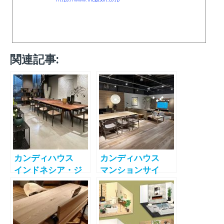
関連記事:
カンディハウス
カンディハウス
インドネシア・ジ
マンションサイ
ャカルタの
ズ、カバーリング
「KATTA
ソファ「IKOR」発
Indonesia（カッ
売、特注品のベン
タ インドネシ
チ「NAKKA」も製