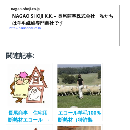
nagao-shoji.co.jp
NAGAO SHOJI K.K. – 長尾商事株式会社 私たち
は羊毛繊維専門商社です
http://nagao-shoji.co.jp
関連記事:
長尾商事 住宅用
エコール羊毛100％
断熱材エコール -
断熱材（特許製
Nagao Shoji-
品） トレーサビリ