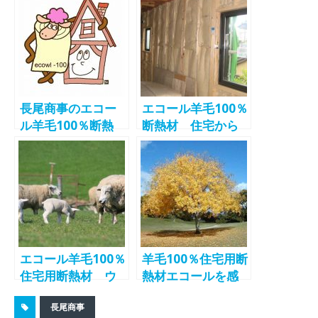
ティも充実
長尾商事のエコー
エコール羊毛100％
ル羊毛100％断熱
断熱材 住宅から
材 新たな需要開
教育現場へ
拓へ
エコール羊毛100％
羊毛100％住宅用断
住宅用断熱材 ウ
熱材エコールを感
ールのセーターを
じる時 長尾商事
長尾商事
着た家