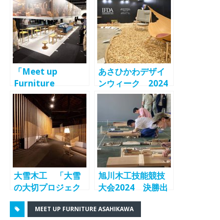
Asahikawa
人」第2回王者決
2023」 6月21日
定！ -Meet up
～25日開催
Furniture
Asahikawa2023-
「Meet up
あさひかわデザイ
Furniture
ンウィーク 2024
Asahikawa
年6月15日～23日
2023」開催 家具
開催へ ３年に一
産地旭川の技術が
度の国産家具デザ
結集
インコンペIFDAも
実施
大雪木工 「大雪
旭川木工技能競技
の大切プロジェク
大会2024 決勝出
ト2024」は「こい
場選手が決定 決
MEET UP FURNITURE ASAHIKAWA
ずみ産地展」を開
勝戦は6/23に旭川