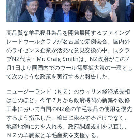
高品質な羊毛寝具製品を開発展開するファイング
レードウールクラブが名古屋で定例会合。国内外
のライセンス企業が活発な意見交換の中、同クラ
ブNZ代表・Mr. Craig Smithは、NZ政府がこの7
月1日より同国内でのウール需要拡大策の一環とし
て次のような政策を実行すると報告した。
ニュージーランド（ＮＺ）のウィリス経済成長相
はこのほど、今年７月から政府機関の新築や改修
工事において自国のNZ産の羊毛製品の使用を優先
するよう指示した。輸出に依存するだけでなく、
地産地消に力を入れる。政府調達規則を見直し、
ＮＺの羊農家と羊毛産業を支援する。