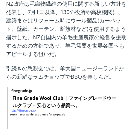
NZ政府は毛織物繊維の使用に関する新しい方針を
発表し、7月1日以降、130の役所や高校機関に、
建築またはリフォーム時にウール製品(カーペッ
ト、壁紙、カーテン、断熱材など)を使用するよう
指示した。NZ自国内の羊毛生産農家の経営を援助
するための方針であり、羊毛需要を世界各国へも
アピールする狙いだ。
引続きの懇親会では、羊大国ニュージーランドか
らの新鮮なラムチョップでBBQを楽しんだ。
finegrade.jp
Fine Grade Wool Club | ファイングレードウー
ルクラブ – 安心という品質へ。
http://finegrade.jp
BeEco | Best WordPress theme for eco people