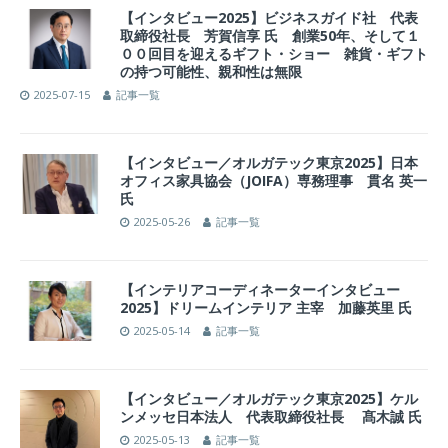
【インタビュー2025】ビジネスガイド社 代表
取締役社長 芳賀信享 氏 創業50年、そして１
００回目を迎えるギフト・ショー 雑貨・ギフト
の持つ可能性、親和性は無限
2025-07-15
記事一覧
【インタビュー／オルガテック東京2025】日本
オフィス家具協会（JOIFA）専務理事 貫名 英一
氏
2025-05-26
記事一覧
【インテリアコーディネーターインタビュー
2025】ドリームインテリア 主宰 加藤英里 氏
2025-05-14
記事一覧
【インタビュー／オルガテック東京2025】ケル
ンメッセ日本法人 代表取締役社長 髙木誠 氏
2025-05-13
記事一覧