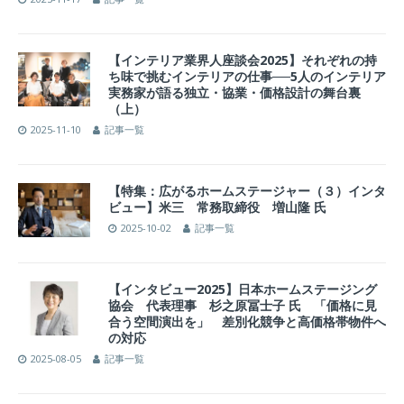
【インテリア業界人座談会2025】それぞれの持
ち味で挑むインテリアの仕事──5人のインテリア
実務家が語る独立・協業・価格設計の舞台裏
（上）
2025-11-10
記事一覧
【特集：広がるホームステージャー（３）インタ
ビュー】米三 常務取締役 増山隆 氏
2025-10-02
記事一覧
【インタビュー2025】日本ホームステージング
協会 代表理事 杉之原冨士子 氏 「価格に見
合う空間演出を」 差別化競争と高価格帯物件へ
の対応
2025-08-05
記事一覧